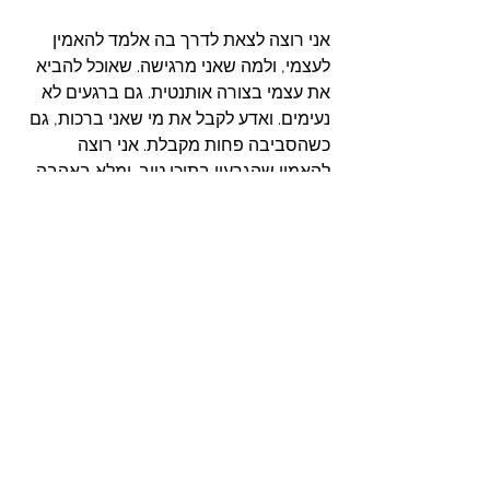
אני רוצה לצאת לדרך בה אלמד להאמין 
לעצמי, ולמה שאני מרגישה. שאוכל להביא 
את עצמי בצורה אותנטית. גם ברגעים לא 
נעימים. ואדע לקבל את מי שאני ברכות, גם 
כשהסביבה פחות מקבלת. אני רוצה 
להאמין שהגרעין בתוכי טוב. ומלא באהבה. 
ונדיבות. ורוחב לב. ושמחה. לצד חלקים 
אנושיים אחרים, של צרות עין, וקנאה, וחוסר 
נדיבות, ועוד ועוד, ושגם אותם אוכל לקבל 
בחמלה ולהבין ממה הם נולדים. 
ואני מלאה בהכרת תודה, על כך שיש בי 
כבר כל כך הרבה בטחון  במטפלת החדשה 
שלי. ואני מרגישה מוגנת איתה. ועטופה. ואני 
סומכת עליה. עלינו. שנוכל לעשות ביחד את 
הדרך. 
ואני מזכירה לעצמי שאני אמיצה. ולא מוכנה 
לוותר על האמת בטיפול, כואבת ככל 