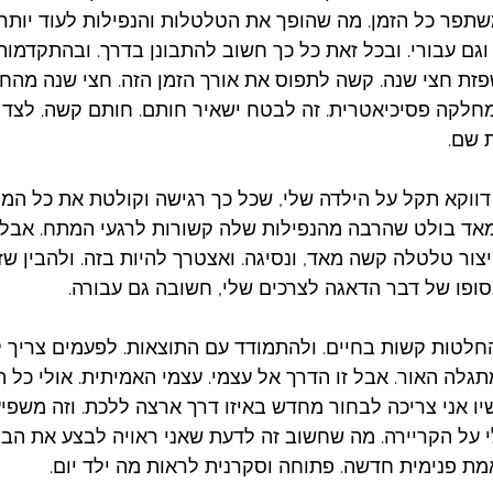
תפר כל הזמן. מה שהופך את הטלטלות והנפילות לעוד יותר
 וגם עבורי. ובכל זאת כל כך חשוב להתבונן בדרך. ובהתקדמו
ת חצי שנה. קשה לתפוס את אורך הזמן הזה. חצי שנה מהחי
חלקה פסיכיאטרית. זה לבטח ישאיר חותם. חותם קשה. לצד 
 שם. 
דווקא תקל על הילדה שלי, שכל כך רגישה וקולטת את כל המת
ה מאד בולט שהרבה מהנפילות שלה קשורות לרגעי המתח. אבל
יצור טלטלה קשה מאד, ונסיגה. ואצטרך להיות בזה. ולהבין שזו
סופו של דבר הדאגה לצרכים שלי, חשובה גם עבורה. 
לטות קשות בחיים. ולהתמודד עם התוצאות. לפעמים צריך ל
גלה האור. אבל זו הדרך אל עצמי. עצמי האמיתית. אולי כל ה
יו אני צריכה לבחור מחדש באיזו דרך ארצה ללכת. וזה משפיע
ולי על הקריירה. מה שחשוב זה לדעת שאני ראויה לבצע את הב
מת פנימית חדשה. פתוחה וסקרנית לראות מה ילד יום. 