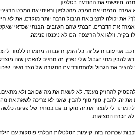
רה. חיפשתי את ההודעה בטלפון. 
א אמרה. הרמתי את המבט מהטלפון וראיתי את המבט הרציני 
ך? את יכולה להציב את הגבול הרבה יותר מוקדם, את לא חיי
אמרה את הדברים. הבנתי שהם חשובים. הבנתי שכדאי שאקשי
 בקיר, וזלגו אל הריצפה. הם לא ניכנסו פנימה. 
כב. אני עובדת על זה. כל הזמן. זו עבודה מתמדת ללמוד להציב
רש להבין מתי הגבול שלי נפרץ. זה מחייב להאמין שזה מוצדק 
ש להציב את הגבול ולהתמודד עם התגובה של הצד השני. שיכול
להפסיק להחזיק מעמד. לא לשאת את מה שכואב ולא מתאים, רק
את זה. להבין. סוף סוף להבין. שאני לא צריכה לשאת את מה 
י. מותר לי לעצור את זה מוקדם. גם במחיר של פגיעה כלשהי 
לא הכרח המציאות.
כבות שכרוכה בזה. קיימות הטלטלות הבלתי פוסקות עם הילד