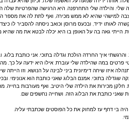
שלה. אותה ידידה שמעה על האשפוז שלה, וכיוון שהיא עברה ב
 שלי. והילדה שלי התחרפנה. היא הרגישה שהפרטיות שלה הו
ה למישהי שהיא לא ממש מכירה, ואף לתת לה את מספר הטל
רה לאותו ידיד, ובכעס מרוסן וכואב ניסתה להסביר לו כיצד 
ת. הייתי גאה בה על האופן בו היא יכלה לבטא את מה שהיא מ
והרגשתי איך החרדה הולכת וגדלה בתוכי. אני כותבת בלוג. וב
רטים במה שהילדה שלי עוברת. אילו היא ידעה על כך, מה ה
הלה איזו שיחה דימיונית ביני לבינה על הנושא. וזו הייתה שיח
ה שגדלה בתוכי. אמנם הבלוג שאני כותבת הוא אנונימי. ובכל
 חלקן מכירות את הילדה שלי היטיב. ואף מעורבות בחייה. מה
 שאני כותבת את הבלוג הזה. ושחייה נחשפים שם. 
 היה בי דחף עז למחוק את כל הפוסטים שכתבתי עליה. 
י.