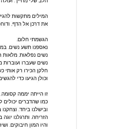
הלב שלי מחייך. ועולה 
המילים מתקשות להגיע.
את דרכן אל הדף, ודוחפ
הגשמתי חלום. 
נאספנו תשע נשים. במד
נשים נפלאות. מלאות ח
נשים שעברו ועוברות מ
חלקן הכירו רק אותי כ
וכולן הגיעו כדי להגשי
זו הייתה יממה קסומה. 
כמו שהדברים יכולים לז
ובישלנו ביחד. וצחקנו ב
הזריחה. ותרגלנו יוגה 
והיו המון חיבוקים. ושי