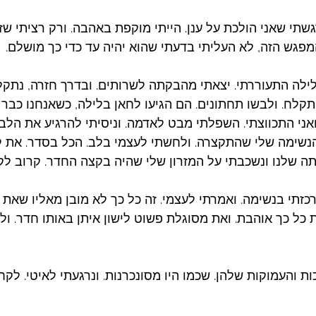
גשתי שאני הולכת על ענן. הייתי מוקפת באהבה. ורק רציתי שז
מפגש הזה, לא העליתי בדעתי שהוא יהיה עד כדי כך מושלם. 
ילה התעוררתי. יצאתי מהבקתה לשרותים. ובדרך חזרה, נתקל
לח. ולבשו תחתונים. הם הגיעו לחאן בלילה, כשאנחנו כבר הל
ואני התכווצתי. השפלתי מבט לאדמה. וניסיתי להרגיע את הל
נשימה שלי שהתקצרה. ולחשתי לעצמי בלב. הכל בסדר. את ל
ה שלנו ונשכבתי על המזרון שלי שהיה בקצה החדר. קרוב לקי
כזתי בנשימה. ואמרתי לעצמי. זה כל כך לא מובן מאליו שאת 
ל כך אוהבת. ואת מסוגלת פשוט לישון איתן באותו חדר. ולה
 והעמוקות שלהן. שכמו היו מסונכרנות. ונרגעתי לאיטי. לקח 