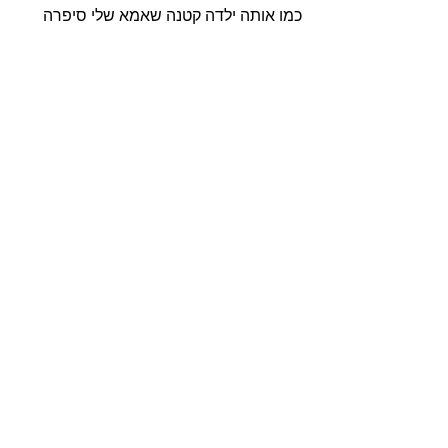
כמו אותה ילדה קטנה שאמא שלי סיפרה 
עליה במכתבים, שלא רצתה לשחק לבד. 
שרק רצתה להיות בקשר. רק רצתה תשומת 
לב. 
אותה ילדה שאבדה לי. ועכשיו חזרה.  
ואני מרגישה שהדברים מתיישבים לאט 
במקומם. 
ואני לא צריכה לדחוף לשום כוון.
הדברים יקרו עכשיו בקצב שלהם. 
אני רק צריכה להיות פה, פתוחה 
לאפשרויות,
ולתת להן להגיע. 
למעבר לפוסט הבא - 
אהבה טהורה
למעבר לפוסט הקודם - 
להסכים להרגיש