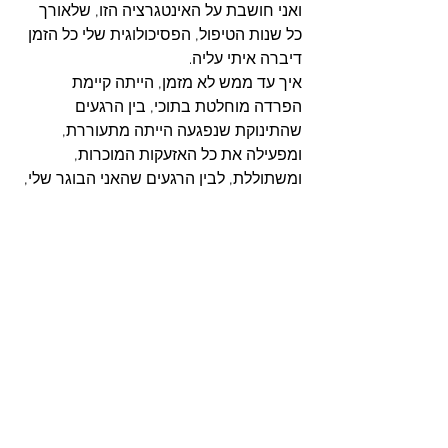
ואני חושבת על האינטגרציה הזו, שלאורך 
כל שנות הטיפול, הפסיכולוגית שלי כל הזמן 
דיברה איתי עליה.
איך עד ממש לא מזמן, הייתה קיימת 
הפרדה מוחלטת בתוכי, בין הרגעים 
שהתינוקת שנפגעה הייתה מתעוררת, 
ומפעילה את כל האזעקות המוכרות, 
ומשתוללת, לבין הרגעים שהאני הבוגר שלי, 
שמסוגל לשאת היה נמצא. ולא היה מי 
שיהיה שם וירגיע את התינוקת כשהיא 
התעוררה. היא פשוט השתלטה על כולי 
וניהלה את העניינים, בדרך לא כל כך יעילה. 
בדרך של תינוקת שרק ידעה להעלות את כל 
המחסומים ולהתנתק כדי לשמור על עצמה. 
ופתאום עכשיו קיימת אינטגרציה. התינוקת 
יכולה להתעורר, ויש בי חלק שלם שנשאר 
נוכח. שיכול לזהות את זה. ויכול לפעמים לא 
להיבהל, ובהמון חמלה לחבק את התינוקת 
הזו בתוכי, ולהרגיע אותה, ולנחם אותה. 