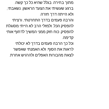
מתוך בחירה. בגלל שהיא כל כך קשה. 
ברגע שעשיתי את הצעד הראשון, נשאבתי, 
ולא הייתה דרך חזרה. 
והרבה פעמים בדרך התחרטתי, ורציתי 
להפסיק הכל. ולמזלי הרב לא הייתי מסוגלת 
להפסיק. כוח חזק ממני המשיך לדחוף אותי 
קדימה. 
וכל כך הרבה פעמים בדרך לא יכולתי 
לראות את הסוף. ולא האמנתי שאפשר 
לצאת מהבורות האפלים ולהרגיש אחרת. 
היום אני יודעת שאפשר. 
בהמשך הדרך מחכים הרבה רגעים של 
שקט, ואושר. ויכולת לעמוד לנוכח מורכבות 
החיים ולשאת את זה באיזה סוג של הוד 
והדר. ולקטוף את הפירות של המסע 
המפרך הזה. ולתמוך גם באנשים היקרים 
לנו בדרך שלהם. 