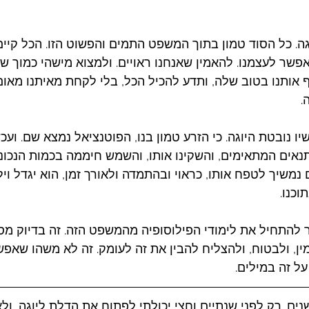
גה. כל הסוד טמון בתוך המשפט התמים והפשוט הזו. הכל קיים 
אפשר לעצמנו. להאמין שאנחנו ראויים. ולמצוא מישהי כמוך שתג
ף אותנו בטוב שלה, ותדע להכיל הכל, בלי לקחת מאיתנו מאום
. 
ו נובטת היוגה. כי הזרע טמון בנו, הפוטנציאל נמצא שם. ועכשי
נאים המתאימים, והשקינו אותו, והשמש חיממה בכמות הנכונה
ם נמשיך לטפח אותו, כראוי ובהתמדה ולאורך זמן, הוא יגדל ויל
וכנו.
 להתחיל את לימודי הפילוסופיה מהמשפט הזה. זה בדיוק מס
ין, ולבטוח, ולהצליח להבין את זה לעומק. זה לא משהו שאפש
ל זה במילים. 
ים. רק לפני שנתיים וחצי יכולתי לפתוח את הדלת ליוגה, ול