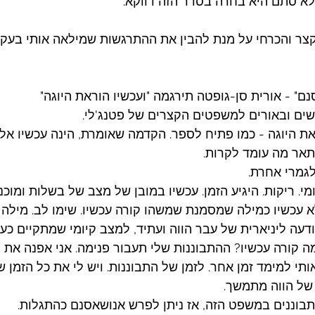
לא סתם היא בחרה בסדר הזה דווקא.
קצר והכרחי על מנת להבין את ההתרגשות שמילאה אותי בעק
ים ובאורים למשפטים הקצרים של פטנג'לי. 
וראת היוגה - כמו פתיח לספר. הקדמה שאומרת, הינה עכשיו א
אר מה עומד לקרות. 
לגמרי אחרת. 
מי. ריקות. היגיע הזמן. עכשיו במובן של מצב של בשלות ומוכנו
לא עכשיו כמילה שמסמנת שמשהו קורה עכשיו. שימו לב. מיל
דעה ליניארית של עבר הווה ועתיד, למצב קיומי שמתקיים כעת
 קורה עכשיו? ההתבוננות שלי תעבור פנימה. אני אפנה את 
אותי למימד זמן אחר. לזמן של התבוננות. ויש לי את כל הזמן 
של הווה מתמשך. 
תבוננים במשפט הזה, אז ניתן לפרש אנושאסנם כהתגלות.