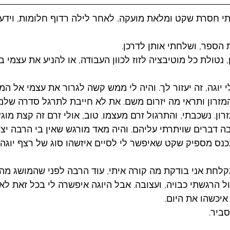
 חסרת שקט ומלאת מועקה, לאחר לילה רדוף חלומות, וידעת
 הספר, ושלחתי אותן לדרכן. 
נטולת כל מוטיבציה לזוז לכוון העבודה, או להניע את עצמי באי
 יוגה, זה יעזור לך. והיה לי ממש קשה לגרור את עצמי אל המז
מזרון ותראי מה יזרום משם. את לא חייבת לתרגל סדרה שלמ
ון. נשכבתי, והתרגול זרם מעצמו. טוב, אולי זרם זה קצת מוג
רבה דברים שויתרתי עליהם. והיה מאד מורגש שאין בי הרבה יצ
נכנס מספיק שקט שאיפשר לי לסיים איזשהו סוג של רצף יוגה 
לחת אני בודקת מה קורה איתי, עוד הרבה לפני שהמושג מה 
ל הרגשתי כבויה, ועצובה. אבל היוגה איפשרה לי בכל זאת לא
איכשהו את היום.
סביר.