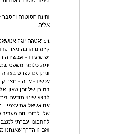
לימוד סוטרות אחרות. 
והינה הסוטרה והסבר 
אליה.
1.1 "אטהה יוגה אנושאסנם" - אורית סן-גופטה תירגמה "ועכשיו הוראת היוגה"
קיימים הרבה מאד פרוש
יש שיגידו - ועכשיו ה
יוגה. כלומר משפט שמת
וניתן גם לפרש בצורה 
עכשיו - עתה - מצב קיו
במובן של זמן שעון. א
לבצע שינוי תודעה. מתו
אם אשאל את עצמי - מה
שלי לתוכי. וזה מעביר 
להתבונן. עברתי למצב 
ואם זו הדרך שאנחנו מ