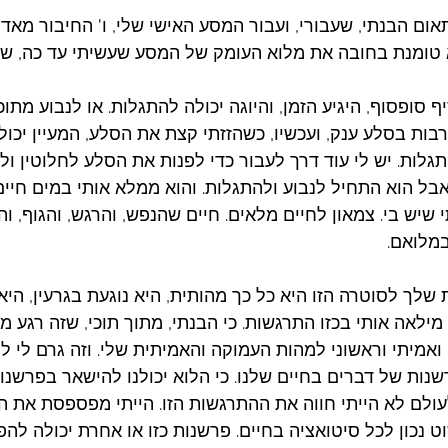
אום הבנתי, שעבורי, ועבור המסע האישי שלי, ו' החיבור מאד
 טומנת בחובה את מלוא העומק של המסע שעשיתי עד כה, שא
יף סופסוף, היגיע הזמן, והיוגה יכולה להתגלות. או לנבוע מתוכי
ות בסלע ענק, ועכשיו, כשהזזתי קצת את הסלע, המעיין יכול 
התגלות. יש לי עוד דרך לעבור כדי לפנות את הסלע לחלוטין ול
בל הוא התחיל לנבוע ולהתגלות. והוא ממלא אותי במים חיים.
שיש בי. צמאון לחיים מלאים. חיים שהנפש, והרגש, והגוף, ו
במלואם. 
לך לסוטרה הזו היא כל כך מהותית, היא נוגעת בגרעין, היא 
ילאה אותי בכזו התרגשות. כי הבנתי, מתוך תוכי, שזה רגע מכו
ואמיתי וראשוני למהות העמוקה והאמיתית שלי. וזה גרם לי להב
נות של דברים בחיים שלנו. כי הלוא יכולנו להישאר בפרשנו
ולם לא הייתי חווה את ההתרגשות הזו. הייתי מפספסת את הח
ט נכון לכל סיטואציה בחיים. פרשנות כזו או אחרת יכולה להפ