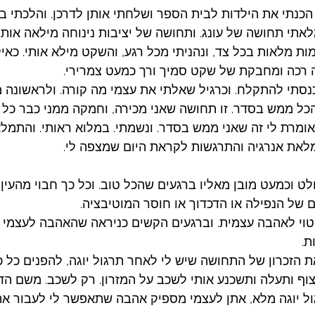
הכנתי את הילדות לבית הספר ושלחתי אותן לדרכן. והלכתי 
לאתי תחושה של עונג. ותחושה של יציבות נינוחה מילאה אותי.
ה של עץ 10 נשימות מלאות בכל צד, ונהניתי מכל רגע, והשקט מילא אותי. כ
רכה ומחבקת של שקט סמיך ורך כמעט צמרירי. 
כנסתי להתקלח. וכרגיל שאלתי את עצמי מה קורה. ולראשונה מ
ל ממש בסדר. זו תחושה שאני מכירה, וחמקה ממני כבר כל כ
אומרת לי זה שאני ממש בסדר. ונשמתי. במלוא ראותי. והתמל
מלאת אנרגיה והתרגשות לקראת היום שמצפה לי. 
ט וכמעט מובן מאליו ברגעים שהכל טוב. וכל כך חבוי מהעין 
ם של הנפילה או הדכדוך או חוסר המוטיבציה.
ביטוי לאהבה עצמית. וברגעים הקשים כניראה שהאהבה לעצמי 
ת.
ת הזכרון של התחושה שיש לי לאחר תרגול יוגה, להפנים כל כ
וף ותעלה ותשכנע אותי לשכב על המזרון. רק לשכב. משם הדבר
ל יוגה מלא, אתן לעצמי מספיק אהבה שתאפשר לי לעבור את