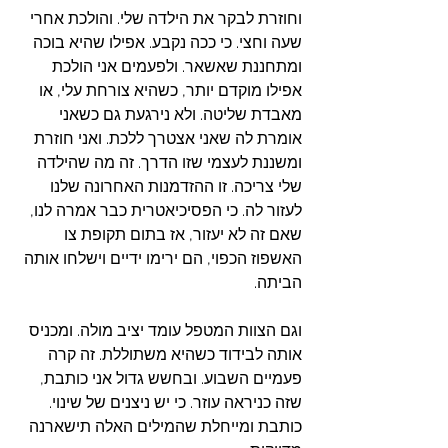
וחוזרת לבקר את הילדה שלי. והולכת אחרי 
שעה וחצי. כי ככה נקבע. אפילו שהיא בוכה 
ומתחננת שאשאר. ולפעמים אני הולכת 
אפילו מוקדם יותר, כשהיא צורחת עלי, או 
מאבדת שליטה. ולא נירגעת גם כשאני 
אומרת לה שאני אצטרך ללכת. ואני חוזרת 
ומשננת לעצמי שזו הדרך. זה מה שהילדה 
שלי צריכה. זו ההזדמנות האחרונה שלנו 
לעזור לה. כי הפסיכיאטרית כבר אמרה לנו, 
שאם זה לא יעזור, אז בתום תקופת צו 
האשפוז הכפוי, הם ירימו ידיים וישלחו אותה 
הביתה. 
וגם הצוות המטפל עומד יציב מולה. ומכניס 
אותה לבידוד כשהיא משתוללת. זה קרה 
פעמיים השבוע. ובחשש גדול אני כותבת, 
שזה כניראה עוזר. כי יש ניצנים של שינוי. 
כותבת ומייחלת שהמילים האלה תישארנה 