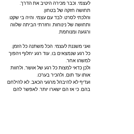
לעצמי. וכבר מכירה היטיב את הדרך. 
תחושה חזקה של בטחון. 
והלכתי לסרט. לבד עם עצמי. והיה בי שקט. 
ותחושה של נינוחות. וחזרתי הביתה שלווה 
ורגועה ומנוחמת. 
ואני משננת לעצמי. הכל משתנה כל הזמן. 
כל רגע שנמצאים בו, עוד רגע יחלוף ויהפוך 
למשהו אחר.
ולכן כדאי למצות כל רגע של אושר, ולחוות 
אותו עד תום, ולהכיר בערכו.
ועדיף לא להיבהל מרגעי הכאב. לא להילחם 
בהם. כי אז הם ישארו יותר. לאפשר להם 
להיות. לחוות אותם עד תום. ולתת לכאב 
לזרום דרכי עד שהוא ישתחרר. ובמקומו 
תגיע תחושה חזקה של כוח פנימי ומסוגלות.
והמשמעות? המשמעות תגיע מהקשר 
האנושי. ומחיבור הלבבות. ומהאיפשור 