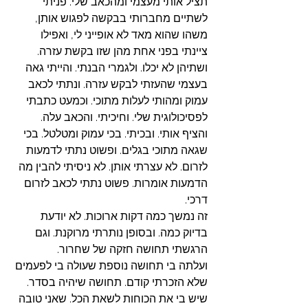
תציל אותי מעצמי ומהכאב שלי. פניתי 
לשתיים מחברותי בבקשה לפגוש אותן, 
משהו שהוא מאד לא אופייני לי, ואפילו 
ציינתי בפני אחת מהן שזו בקשת עזרה. 
ושתיהן לא יכלו. ולגמרי הבנתי. והייתי גאה 
בעצמי שהעזתי לבקש עזרה. ונתתי לכאב 
עמוק ומהותי לעלות מתוכי. וכמעט כתבתי 
לפסיכולוגית שלי. וחיכיתי. והכאב עלה. 
והציף אותי. ובכיתי. בכי עמוק ומטלטל. בכי 
שגאה מתוכי בגלים. ופשוט נתתי לדמעות 
לזרום. לא עצרתי אותן. לא ניסיתי להבין מה 
הדמעות אומרות. פשוט נתתי לכאב לזרום 
דרכי. 
זה נמשך כמה דקות ארוכות. לא יודעת 
בדיוק כמה. ובסופן נותרתי מרוקנת. וגם 
הרגשתי תחושה חזקה של שחרור. 
ועלתה בי תחושה נוספת שעולה בי לפעמים 
שלא הזכרתי קודם. תחושה שיהיה בסדר. 
שיש בי את הכוחות לשאת הכל. שאני טובה 