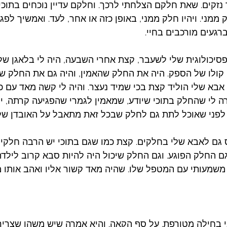
 נזקים. שאת חלקם הצלחתי לרכך. וחלקם עדיין נוכחים בתוכי
ממני. ויהיו חלק ממני, באופן כזה או אחר, לעד. ואמשיך לפג
ברגעים מורכבים בחיי. 
יכולוגית שלי לשעבר, קצת אחרי השבעה, היה לי בלאגן של
קולו של הספק. היה את החלק שהאמין, והיה גם את החלק של
א שלי הוליד קצת בכי שמיד נעצר. והיה לי קשה מאד עם כל
 לי שהחלק בתוכי שיודע, שמאמין לגמרי שהפגיעה קרתה, יה
ו. לפני שאוכל לתת גם לחלק שבכל זאת מתאבל על האובדן של
 גם לאבא שלי בחלקים. קצת כמו שגם בתוכי יש הרבה חלקים.
 גם החלק הפוגע. וגם החלק שיכול היה להיות סבא קרוב לילדה 
שמעותי עם המטפל שלו. שהיה מאד קשור אליו ואהב אותו מ
בחילה מטורפת. על סף הקאה. והיא אמרה שיש משהו שצריך 