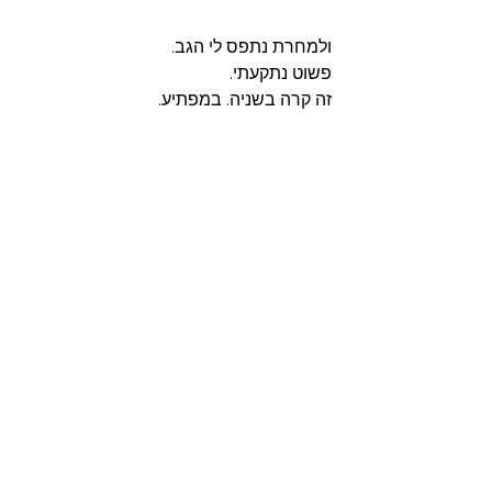
ולמחרת נתפס לי הגב. 
פשוט נתקעתי. 
זה קרה בשניה. במפתיע. 
אני לא יודעת בוודאות שזה קשור. כי היו לי 
איתותים מהגב גם שבוע וחצי לפני שממש 
נתקעתי. ויחד עם זאת, גם הנושאים של 
הקשר היו איתי באותו זמן. והכאב עליו. 
זה מעניין להתבונן בזה. ולנסות לבדוק 
בפגישה הבאה מה הגב מנסה לספר לי. 
השבוע ביטלנו את הפגישה כמובן. 
מקווה ששבוע הבא כבר נוכל להיפגש 
ולחקור את זה ביחד. 
ובנתיים אני עדיין יושבת בסלון. 
בתחושת הקלה עמוקה. 
ועוד מעט אלך שוב להתקלח. ואשמח בזה 