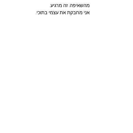
מהשאיפה. זה מרגיע. 
אני מחבקת את עצמי בתוכי. 
אני מאפשרת לכל החלקים בתוכי להיות 
שם ומקבלת אותם ברכות ובאהבה.
ואני מחכה בסבלנות שמשהו ישתנה.  
למעבר לפוסט הבא - 
איך מתמודדים עם 
אכזבה
למעבר לפוסט הקודם - 
המרווח שנולד ביני 
לבין הסיפור שלי
#קשר
#טיפולפסיכולוגי
#ריפוי
#תהליךריפוי
#חמלה
טיפול נפשי
ריפוי
טיפול פסיכולוגי
חמלה
מסע לריפוי
קשר