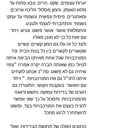
יערות עצומים, שקט, הרים, טבע פתוח עד 
מלוא האופק, והמון מסלולי הליכה ארוכים 
ומאתגרים, פיסית ונפשית. ונשמתי עד עמקי 
נשמתי. והתחברתי לעצמי ולטבע. 
והתמלאתי אושר. אושר פשוט. ונגיש. ויחד 
עם זאת כל כך לא מובן מאליו.
ולצד כל זה עלו גם המון קשיים. קשיים 
שקשורים לקשרים בין כל בנות הבית. וכל 
המורכבויות שכל אחת מאיתנו הביאה איתה 
לטיול. כמו שאותה חברה יקרה אמרה ״צפוי 
שיהיה גם לא פשוט. סה״כ אנחנו לוקחים 
איתנו לחו״ל גם את המורכבויות...״ ויחד 
עם האושר, בעקבות הקושי, התעוררו גם 
רגעים של בדידות עמוקה. וחשש ודאגה 
מהמורכבויות. ותסכול על כך שאי אפשר 
להניח בעצם את המורכבויות בצד, ופשוט 
להשתחרר לרגע מהכל.
הרגעים האלה של תחושת הבדידות, ואולי 