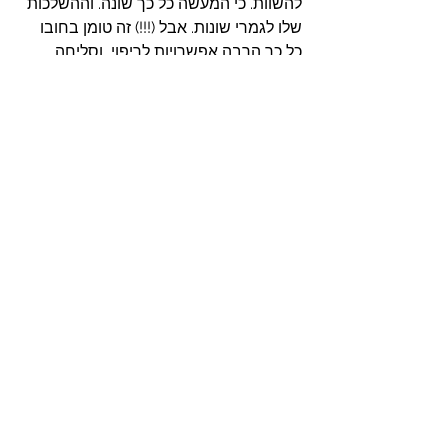
להשוות. כי המעשה כל כך שונה. וההשלכות 
שלו לגמרי שונות. אבל (!!!) זה טומן בחובו 
כל כך הרבה אפשרויות לריפוי, וסליחה, 
וחמלה. והבנה שהעולם לא מחולק לרעים 
וטובים. ולפעמים אנשים טובים עושים 
מעשים רעים. מתוך חולשה. מתוך מצוקה. 
וזה לא מפחית מהעוול. ולא מצדיק את 
המעשה. ועדיין אפשר נורא לכעוס על מה 
שנעשה לי. ובכל זאת...
וזה גם מאפשר לכאוב נורא את העובדה 
שמה שנגרם לנו יכול לעורר תגובות 
שרשרת, ואנחנו עלולים להכאיב לקרובים 
אלינו באופן דומה. והכאב הזה גם הוא 
הכרחי ומרפא, עם כמה שהוא גם בלתי 
נסבל.
ואני עדיין לא שם. רק מתבוננת בזה. וזה גם 
עדיין מכווץ אותי רק לחשוב את זה. ומעורר 
בי הרבה התנגדות. אבל לספר את זה גורם 
לי לצעוד צעד נוסף בדרך לשחרור הבושה. 