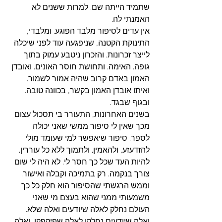
שתמיד הייתה שם. למרות ששנים לא 
האמנתי לה. 
אין עדים לסיפור מלבד הפוגע. ומלבדי, 
התינוקת הקטנה, שניפגעה עוד לפני שיכלה 
לייצר זכרונות. והזכרון ניטבע עמוק בתוך 
גופה. האימה. ותחושת חוסר האונים. ואובדן 
האמון באדם קרוב שהיה אמור לשמור. 
ואיתו אובדן האמון בקשר, בכוונה טובה. 
ובגוף שבגד. 
בשנים האחרונות, התעורר בי תסכול עצום 
מכך שאין לי סיפור ממשי שאני יכולה 
לספר. סיפור שיאפשר למי שעומד מולי 
להזדעזע, ולהאמין. ולתמוך ללא כל עוררין. 
להיות העד שכל כך חסר לי. לא היה לי שום 
צורך בנקמה. רק בתמיכה וקבלה ואישור. 
וממש הרגשתי שהסיפור הוא חלק כל כך 
משמעותי ממני שהוא בעצם מי שאני. 
העולם נחלק לאלה שיודעים ואלה שלא. 
ואלה שיודעים נחלקו לאלה שפיקפקו, ואלה 