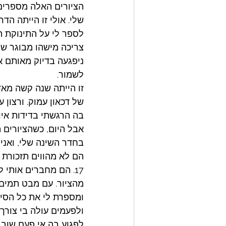
הציורים האלה מספרים
שלי. אולי זו הייתה הד
לספר לי על התינוקת הז
צריכה מישהו מבוגר שי
ניפגעה בדיוק מאותם א
לשמור. 
זו הייתה שנה קשה מאד
של דכאון עמוק. ורצון 
בה הרגשתי בדידות איו
אבל היום, כשהציורים 
בחדר השינה שלי, ואני 
הם לא מהווים תזכורת ל
17. הם מחברים אותי 
מהציור. עם מבט תמים 
ומספרת לי את כל הסיפ
ולפעמים עולה בי צורך 
לפגוע בה אי פעם שוב. 