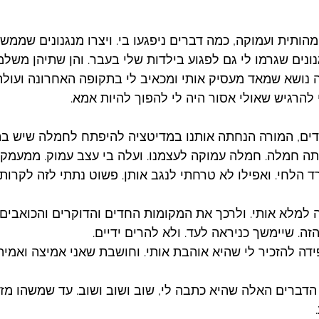
מהותית ועמוקה, כמה דברים ניפגעו בי. ויצרו מנגנונים שממשי
נונים שגרמו לי גם לפגוע בילדות שלי בעבר. והן שתיהן משלמ
זה נושא שמאד מעסיק אותי ומכאיב לי בתקופה האחרונה ועול
י להרגיש שאולי אסור היה לי להפוך להיות אמא. 
דים, המורה הנחתה אותנו במדיטציה להיפתח לחמלה שיש בתו
ה חמלה. חמלה עמוקה לעצמנו. ועלה בי עצב עמוק. ממעמקי ה
ד הלחי. ואפילו לא טרחתי לנגב אותן. פשוט נתתי לזה לקרות.
למלא אותי. ולרכך את המקומות החדים והדוקרים והכואבים.
. שיימשך כניראה לעד. ולא להרים ידיים. 
ידה להזכיר לי שהיא אוהבת אותי. וחושבת שאני אמיצה ואמית
 הדברים האלה שהיא כתבה לי, שוב ושוב ושוב. עד שמשהו מז
 