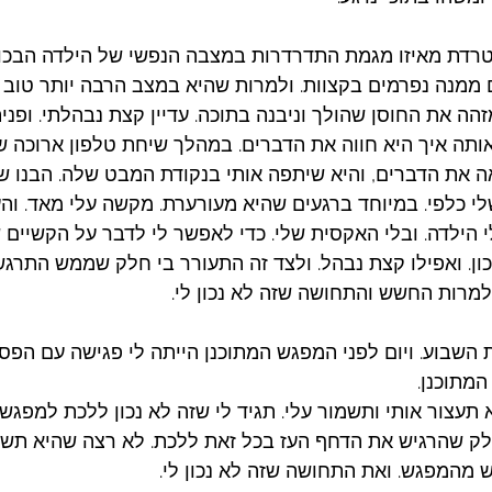
טרדת מאיזו מגמת התדרדרות במצבה הנפשי של הילדה הבכור
ממנה נפרמים בקצוות. ולמרות שהיא במצב הרבה יותר טוב נ
הה את החוסן שהולך וניבנה בתוכה. עדיין קצת נבהלתי. ופני
ה איך היא חווה את הדברים. במהלך שיחת טלפון ארוכה שע
אה את הדברים, והיא שיתפה אותי בנקודת המבט שלה. הבנו ש
י כלפי. במיוחד ברגעים שהיא מעורערת. מקשה עלי מאד. והע
 הילדה. ובלי האקסית שלי. כדי לאפשר לי לדבר על הקשיים ש
כון. ואפילו קצת נבהל. ולצד זה התעורר בי חלק שממש התרג
מרות החשש והתחושה שזה לא נכון לי. 
השבוע. ויום לפני המפגש המתוכנן הייתה לי פגישה עם הפסיכ
מתוכנן.  
תעצור אותי ותשמור עלי. תגיד לי שזה לא נכון ללכת למפגש.
לק שהרגיש את הדחף העז בכל זאת ללכת. לא רצה שהיא תשכנ
מהמפגש. ואת התחושה שזה לא נכון לי.