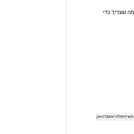
ה שצריך כדי 
פשי
חמלה
יאוש
דכאון