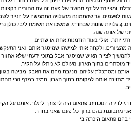
רת על אוסף הגלויות. מדפדפת ביניהן. וכל פעם בוחרת גלויה 
דלת. ומציירת על דף מחשב של פעם. זה עם החורים בקצוות. ב
ות לפעמים. עד שהתמונה מהגלויה התממשה על הנייר לשביעו
זה חזר על עצמו 4 פעמים. 4 גלויות שונות שבחרתי. שמשכו את תשומת ליבי. כו
וני של אותה שנה. 
רתי יותר.  אולי בעוד הזדמנות אחת או שתיים. 
מהציורים. ולקחה אותי למישהו שמיסגר אותם. ואני התעקש
להמשיך לצייר. האיש שמיסגר. אבל בתוכי ידעתי שלא אחזור אל
יד מוסתרים בתוך הארון. מעולם לא ניתלו על הקיר. 
 אותם ומסתכלת עליהם. מנגבת מהם את האבק. מביטה בגוון
יד מחזירה אותם למקומם בתוך הארון. תמיד במדף הכי תחתון
ב. 
י לדירה הנוכחית. פתאום היה לי צורך לתלות אותם על הקיר
אני מתבוננת בהם ברוך כל פעם שאני בחדר. 
 בהם פתאום היכתה בי 